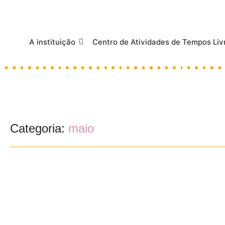
A instituição
Centro de Atividades de Tempos Liv
Categoria:
maio
XV Pim Pam Pum, à roda com a brinc
22/04/2024
/
A ACEP associa-se pelo 15º ano consecutivo à comemoração do Dia 