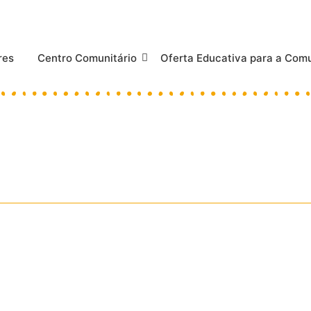
res
Centro Comunitário
Oferta Educativa para a Co
adeira
Mundial do Brincar (28 de maio) e do Dia Mundial da Criança...