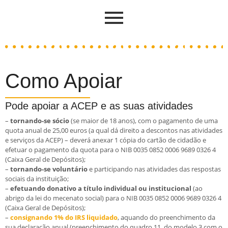
Como Apoiar
Pode apoiar a ACEP e as suas atividades
–
tornando-se sócio
(se maior de 18 anos), com o pagamento de uma
quota anual de 25,00 euros (a qual dá direito a descontos nas atividades
e serviços da ACEP) – deverá anexar 1 cópia do cartão de cidadão e
efetuar o pagamento da quota para o NIB 0035 0852 0006 9689 0326 4
(Caixa Geral de Depósitos);
–
tornando-se voluntário
e participando nas atividades das respostas
sociais da instituição;
–
efetuando donativo a título individual ou institucional
(ao
abrigo da lei do mecenato social) para o NIB 0035 0852 0006 9689 0326 4
(Caixa Geral de Depósitos);
–
consignando 1% do IRS liquidado
, aquando do preenchimento da
sua declaração anual (preenchimento do quadro 11, do modelo 3 com o