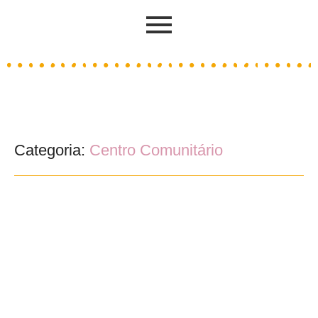
Categoria:
Centro Comunitário
XV Pim Pam Pum, à roda com a
brincadeira
22/04/2024
/
A ACEP associa-se pelo 15º ano consecutivo à comemoração do Dia
Mundial do Brincar (28 de maio) e do Dia Mundial da Criança...