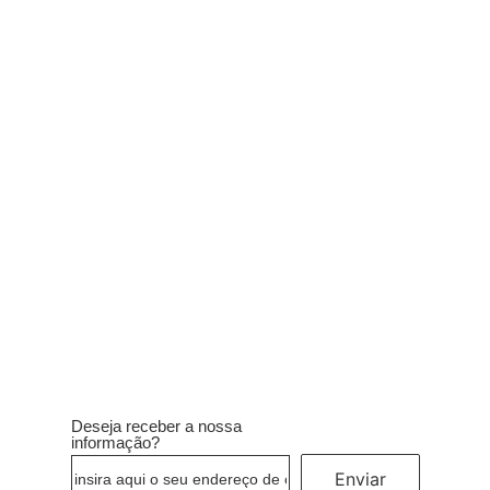
Teatro de Natal “Os Bonecos de Neve”
22/12/2023
/
A ACEP apresenta no seu auditório, um teatro de Natal: “Os Bonecos
de Neve”, para as instituições de educação e ensino. Esta peça...
Ler mais
Deseja receber a nossa
informação?
Enviar