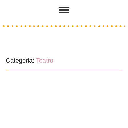
Categoria:
Teatro
Teatro para a Infância “O Feiticeiro de Oz”
30/01/2024
/
A ACEP leva a cena de 12 de fevereiro a 22 de maio de 2024, uma
nova proposta de teatro para a infância:...
Ler mais