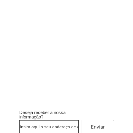
2023
14/12/2023
/
As oficinas para pais e filhos da ACEP são destinadas a fortalecer os
laços familiares e promover momentos únicos de aprendizagem e
diversão.Conheça...
Ler mais
Deseja receber a nossa
informação?
Enviar