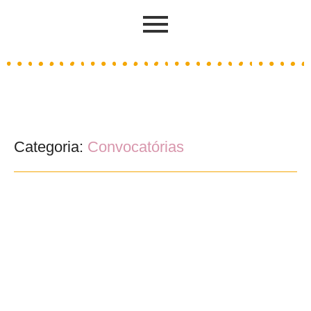
Categoria:
Convocatórias
Convocatória para a Assembleia Geral
17/03/2023
/
Nos termos do disposto no artigo 232 dos Estatutos da Associação
Cultural e de Educação Popular – ACEP, convoco os Associados para
a...